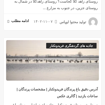
روستای زاهد کلا کجاست؟ روستای زاهدکلا در شمال به
روستای جزین، در جنوب به مزارع ...
ادامه مطلب
۱۴۰۲-۱۱-۰۷
تولید محتوا لوپاس
جاذبه های گردشگری فریدونکنار
آدرس دقیق باغ پرندگان فریدونکنار | مشخصات پرندگان |
ساعات بازدید | گالری عکس
در دل شهرستان فریدونکنار، جاذبه ای تماشایی به نام باغ