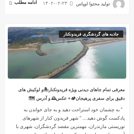
ادامه مطلب
۱۴۰۲-۰۲-۲۳
تولید محتوا لوپاس
جاذبه های گردشگری فریدونکنار
معرفی تمام جاهای دیدنی ویژه فریدونکنار🏝️و لوکیش های
دقیق برای سفری پرهیجان🏕️+ عکس🌅 و آدرس 🗺️
” به چشمان خود استراحت دهید و به جای خواندن به
پادکست گوش دهید… “ شهر فریدون کنار از شهرهای
توریستی مازندران، مهمترین مقصد گردشگران، شهری با