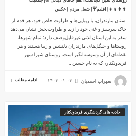
روستای شیرا کجاست؟ 🌄| جاهای دیدنی ⛵| جمعیت
👨‍👩‍👦‍👦| اقلیم☔| شغل مردم | عکس
استان مازندران، با زیبایی‌ها و طراوت خاص خود، هر قدم از
خاک سرسبز و غنی خود را زیبا و طراوت‌بخش نشان می‌دهد.
سفر به این استان لذتی غیرقابل‌وصف دارد؛ تمام شهرها،
روستاها و جنگل‌های مازندران دلنشین و زیبا هستند و هر
نقطه‌ای از آن وسوسه‌انگیز است. روستای شیرا شهر
فریدونکنار، که به نام حسین ...
ادامه مطلب
۱۴۰۳-۰۱-۰۳
سهراب احمدیان
جاذبه های گردشگری فریدونکنار