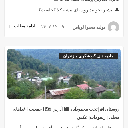
🔔 بیشتر بخوانید روستای بیشه کلا کجاست؟
ادامه مطلب
۱۴۰۲-۱۲-۰۹
تولید محتوا لوپاس
جاذبه های گردشگری مازندران
روستای افراتخت محمودآباد 🛖| آدرس 🗺️ | جمعیت | غذاهای
محلی | رسومات| عکس