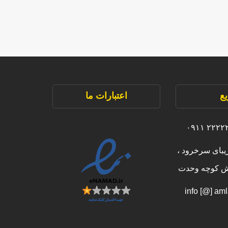
ع
اعتبارات ما
یبای سرخرود ،
بش کوچه وحدت