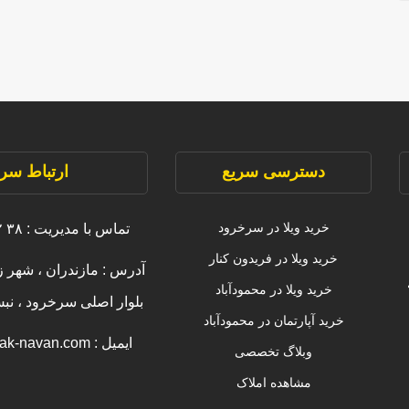
دسترسی سریع
ارتباط سری
خرید ویلا در سرخرود
تماس با مدیریت : ۳۸ ۲۲۲۲۲ ۰۹۱۱
خرید ویلا در فریدون کنار
آدرس : مازندران ، شهر ز
خرید ویلا در محمودآباد
بلوار اصلی سرخرود ، ن
خرید آپارتمان در محمودآباد
ایمیل : info [@] amlak-navan.com
وبلاگ تخصصی
مشاهده املاک