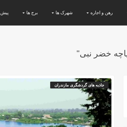
رهن و اجاره
شهرک ها
برج ها
پیش
اچه خضر نبی"
جاذبه های گردشگری مازندران