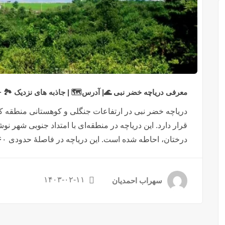
معرفی دریاچه خضر نبی 🌊| آدرس🗺️ | جاذبه های نزدیک 🏞️ +
قرار دارد. این دریاچه در منطقه‌ای با امتداد جنوبی شهر نو
درختان، احاطه شده است. این دریاچه در فاصلهٔ حدودی ۶۰ کیلومتری از شهر نوشهر، در روستای نیمور ...
۱۴۰۳-۰۲-۱۱
سهراب احمدیان