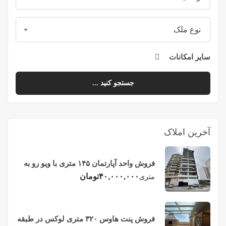
نوع ملک
سایر امکانات
جستجو کنید ...
آخرین املاک
فروش واحد آپارتمان ۱۴۵ متری با ویو رو به
دریا در فریدونکنار
۴۰,۰۰۰,۰۰۰
تومان
متری
فروش پنت هاوس ۳۲۰ متری لوکس در طبقه