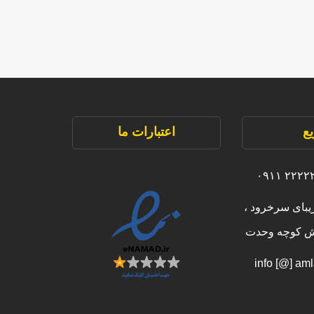
ع
اعتبارات ما
یبای سرخرود ،
بش کوچه وحدت