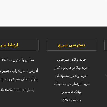
دسترسی سریع
ارتباط سری
خرید ویلا در سرخرود
تماس با مدیریت : ۳۸ ۲۲۲۲۲ ۰۹۱۱
خرید ویلا در فریدون کنار
آدرس : مازندران ، شهر ز
خرید ویلا در محمودآباد
بلوار اصلی سرخرود ، ن
خرید آپارتمان در محمودآباد
ایمیل : info [@] amlak-navan.com
وبلاگ تخصصی
مشاهده املاک