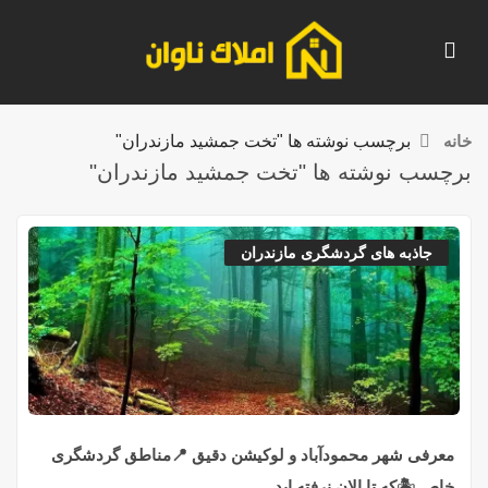
خانه
برچسب نوشته ها "تخت جمشید مازندران"
برچسب نوشته ها "تخت جمشید مازندران"
جاذبه های گردشگری مازندران
معرفی شهر محمودآباد و لوکیشن دقیق 📍مناطق گردشگری
خاص 🏝️که تا الان نرفته اید.