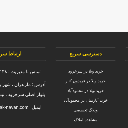
دسترسی سریع
ارتباط سری
خرید ویلا در سرخرود
تماس با مدیریت : ۳۸ ۲۲۲۲۲ ۰۹۱۱
خرید ویلا در فریدون کنار
آدرس : مازندران ، شهر ز
خرید ویلا در محمودآباد
بلوار اصلی سرخرود ، ن
خرید آپارتمان در محمودآباد
ایمیل : info [@] amlak-navan.com
وبلاگ تخصصی
مشاهده املاک