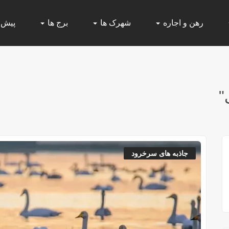
رهن و اجاره
شهرک ها
برج ها
پیش
"
جاذبه های سرخرود