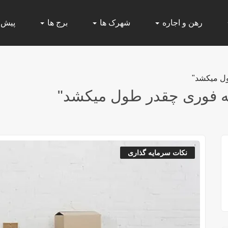
رهن و اجاره
شهرک ها
برج ها
پیش
ول میکشد"
ه فوری چقدر طول میکشد"
نکات سرمایه گذاری