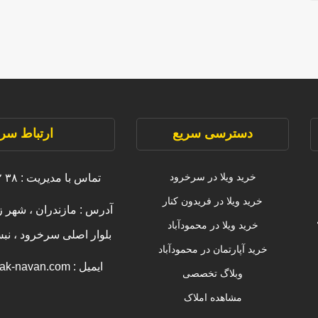
دسترسی سریع
ارتباط سری
خرید ویلا در سرخرود
تماس با مدیریت : ۳۸ ۲۲۲۲۲ ۰۹۱۱
خرید ویلا در فریدون کنار
آدرس : مازندران ، شهر ز
خرید ویلا در محمودآباد
بلوار اصلی سرخرود ، ن
خرید آپارتمان در محمودآباد
ایمیل : info [@] amlak-navan.com
وبلاگ تخصصی
مشاهده املاک