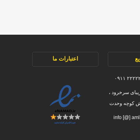
ع
اعتبارات ما
یبای سرخرود ،
بش کوچه وحدت