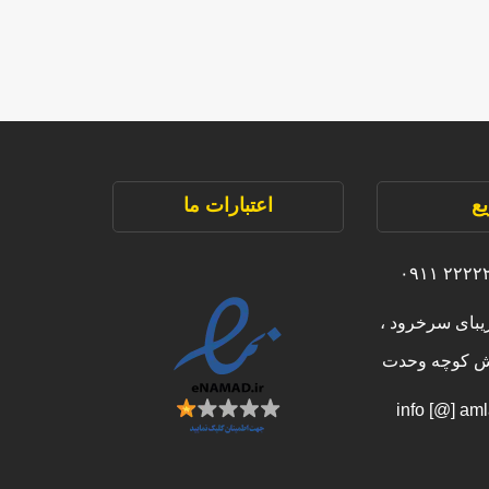
ع
اعتبارات ما
یبای سرخرود ،
بش کوچه وحدت