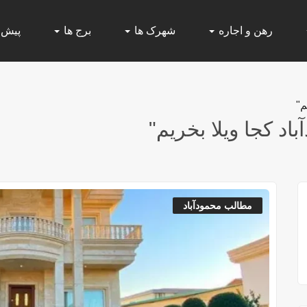
رهن و اجاره
شهرک ها
برج ها
پیش
م"
د کجا ویلا بخریم"
مطالب محمودآباد