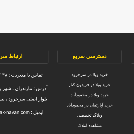
دسترسی سریع
ارتباط سری
خرید ویلا در سرخرود
تماس با مدیریت : ۳۸ ۲۲۲۲۲ ۰۹۱۱
خرید ویلا در فریدون کنار
آدرس : مازندران ، شهر ز
خرید ویلا در محمودآباد
بلوار اصلی سرخرود ، ن
خرید آپارتمان در محمودآباد
ایمیل : info [@] amlak-navan.com
وبلاگ تخصصی
مشاهده املاک