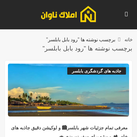
خانه
برچسب نوشته ها "رود بابل بابلسر"
برچسب نوشته ها "رود بابل بابلسر"
جاذبه های گردشگری بابلسر
معرفی تمام جزئیات شهر بابلسر🏙️ و لوکیشن دقیق جاذبه های
خاص🏕️ و ویژه برای سفر نوروزی 🚗