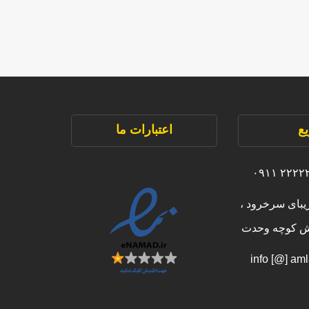
ع
اعتبارات ما
یبای سرخرود ،
بش کوچه وحدت