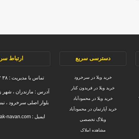
دسترسی سریع
ارتباط سری
خرید ویلا در سرخرود
تماس با مدیریت : ۳۸ ۲۲۲۲۲ ۰۹۱۱
خرید ویلا در فریدون کنار
آدرس : مازندران ، شهر ز
خرید ویلا در محمودآباد
بلوار اصلی سرخرود ، ن
خرید آپارتمان در محمودآباد
ایمیل : info [@] amlak-navan.com
وبلاگ تخصصی
مشاهده املاک