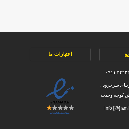
ع
اعتبارات ما
یبای سرخرود ،
بش کوچه وحدت