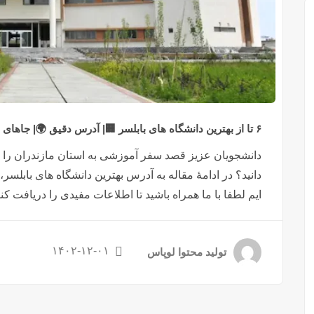
۶ تا از بهترین دانشگاه های بابلسر 🏢| آدرس دقیق 🌍| جاهای دیدنی اطراف 🏖️| مشخصات
دانشجویان عزیز قصد سفر آموزشی به استان مازندران را دا
دانید؟ در ادامۀ مقاله به آدرس بهترین دانشگاه های بابلس
ایم لطفا با ما همراه باشید تا اطلاعات مفیدی را دریافت کنید.☺️🌺 لیست ۶ تا از به
۱۴۰۲-۱۲-۰۱
تولید محتوا لوپاس