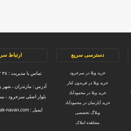
دسترسی سریع
ارتباط سری
خرید ویلا در سرخرود
تماس با مدیریت : ۳۸ ۲۲۲۲۲ ۰۹۱۱
خرید ویلا در فریدون کنار
آدرس : مازندران ، شهر ز
خرید ویلا در محمودآباد
بلوار اصلی سرخرود ، ن
خرید آپارتمان در محمودآباد
ایمیل : info [@] amlak-navan.com
وبلاگ تخصصی
مشاهده املاک