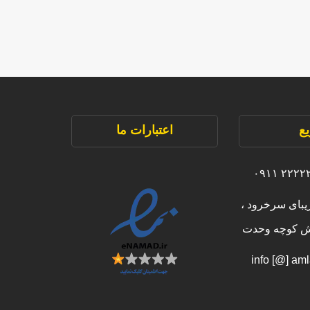
ع
اعتبارات ما
یبای سرخرود ،
بش کوچه وحدت