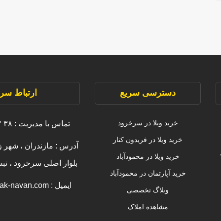
دسترسی سریع
ارتباط سری
خرید ویلا در سرخرود
تماس با مدیریت : ۳۸ ۲۲۲۲۲ ۰۹۱۱
خرید ویلا در فریدون کنار
آدرس : مازندران ، شهر ز
خرید ویلا در محمودآباد
بلوار اصلی سرخرود ، ن
خرید آپارتمان در محمودآباد
ایمیل : info [@] amlak-navan.com
وبلاگ تخصصی
مشاهده املاک