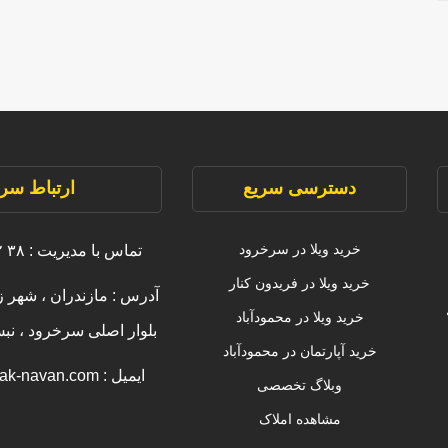
دسترسی سریع
ارتباط سری
خرید ویلا در سرخرود
تماس با مدیریت : ۳۸ ۲۲۲۲۲ ۰۹۱۱
خرید ویلا در فریدون کنار
آدرس : مازندران ، شهر ز
خرید ویلا در محمودآباد
بلوار اصلی سرخرود ، ن
خرید آپارتمان در محمودآباد
ایمیل : info [@] amlak-navan.com
وبلاگ تخصصی
مشاهده املاک