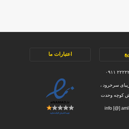
ع
اعتبارات ما
یبای سرخرود ،
بش کوچه وحدت