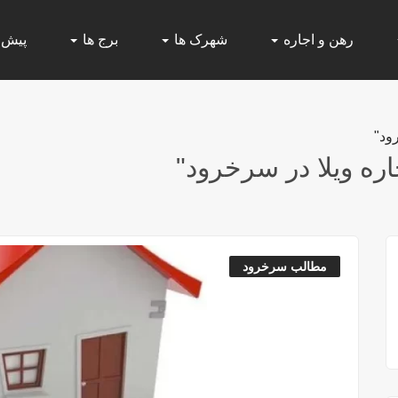
رهن و اجاره
شهرک ها
برج ها
پیش
ود"
ره ویلا در سرخرود"
مطالب سرخرود