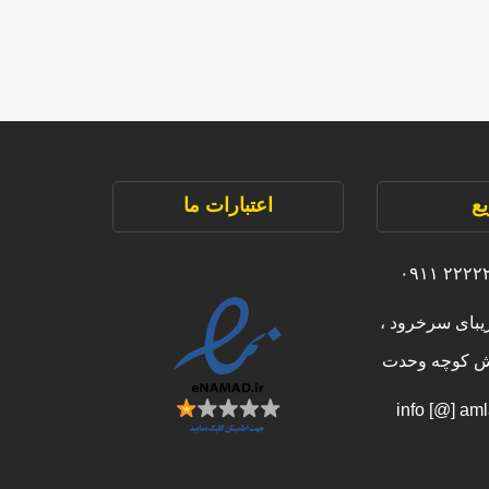
ع
اعتبارات ما
یبای سرخرود ،
بش کوچه وحدت