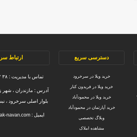
دسترسی سریع
ارتباط سری
خرید ویلا در سرخرود
تماس با مدیریت : ۳۸ ۲۲۲۲۲ ۰۹۱۱
خرید ویلا در فریدون کنار
آدرس : مازندران ، شهر ز
خرید ویلا در محمودآباد
بلوار اصلی سرخرود ، ن
خرید آپارتمان در محمودآباد
ایمیل : info [@] amlak-navan.com
وبلاگ تخصصی
مشاهده املاک