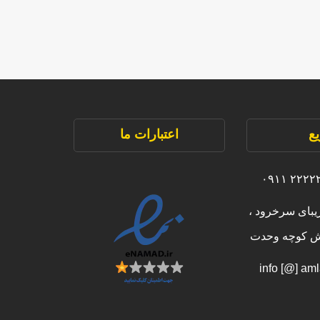
ع
اعتبارات ما
یبای سرخرود ،
بش کوچه وحدت