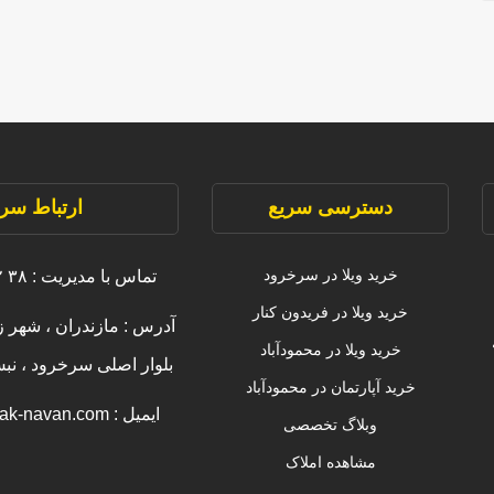
دسترسی سریع
ارتباط سری
خرید ویلا در سرخرود
تماس با مدیریت : ۳۸ ۲۲۲۲۲ ۰۹۱۱
خرید ویلا در فریدون کنار
آدرس : مازندران ، شهر ز
خرید ویلا در محمودآباد
بلوار اصلی سرخرود ، ن
خرید آپارتمان در محمودآباد
ایمیل : info [@] amlak-navan.com
وبلاگ تخصصی
مشاهده املاک