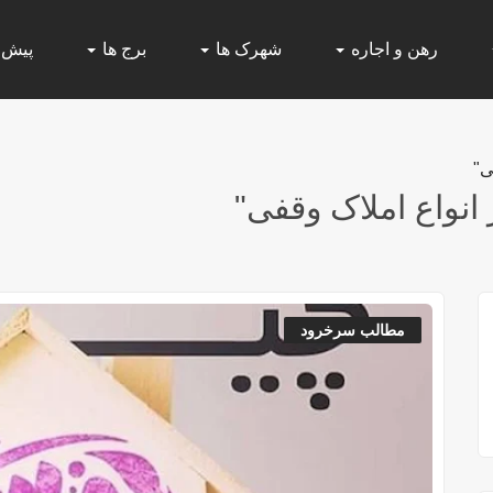
رهن و اجاره
شهرک ها
برج ها
پیش
مطالب سرخرود