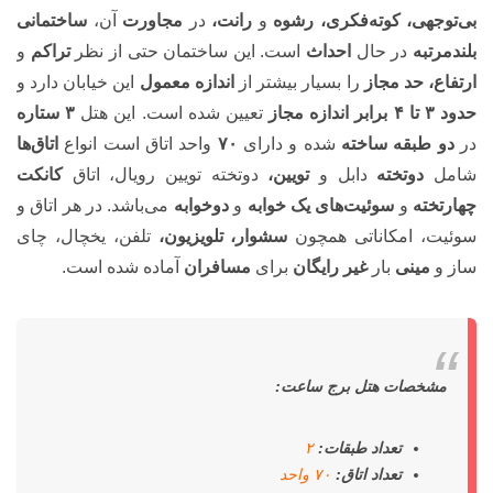
بی‌توجهی، کوته‌فکری، رشوه
و
رانت،
در
مجاورت
آن،
ساختمانی
بلندمرتبه
در حال
احداث
است. این ساختمان حتی از نظر
تراکم
و
ارتفاع، حد مجاز
را بسیار بیشتر از
اندازه معمول
این خیابان دارد و
حدود ۳ تا ۴ برابر اندازه مجاز
تعیین شده است. این هتل
۳
ستاره
در
دو طبقه ساخته
شده و دارای
۷۰
واحد اتاق است انواع
اتاق‌ها
شامل
دوتخته
دابل و
تویین،
دوتخته تویین رویال، اتاق
کانکت
چهارتخته
و
سوئیت‌های یک خوابه
و
دوخوابه
می‌باشد. در هر اتاق و
سوئیت، امکاناتی همچون
سشوار، تلویزیون،
تلفن، یخچال، چای
ساز و
مینی
بار
غیر رایگان
برای
مسافران
آماده شده است.
مشخصات هتل برج ساعت:
تعداد طبقات:
۲
تعداد اتاق:
۷۰ واحد