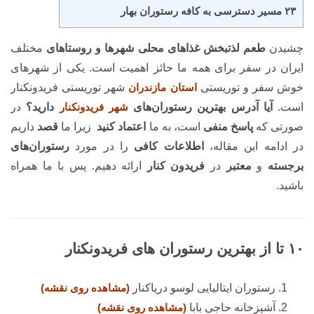
۲۳ مسیر دسترسی به کافه رستوران بهار
چشیدن
طعم لذتبخش غذاهای محلی شهرها و روستاهای
مختلف
ایران در سفر برای همه ما حائز اهمیت است. یکی از شهرهای
خوش سفر و توریستی
استان مازندران
شهر توریستی فریدونکنار
است.
آیا آدرس بهترین رستوران‌های
شهر
فریدونکنار
دارید؟
در
صورتی که
پاسخ منفی
است، به ما
اعتماد کنید
زیرا ما
قصد
داریم
در ادامه این مقاله،
اطلاعات کافی
را در مورد
رستوران‌های
برجسته
و
معتبر
در
فریدون کنار
ارائه دهیم. پس با ما همراه
باشید.
۱۰ تا از بهترین رستوران های فریدونکنار
رستوران ایتالیایی لوسو دریاکنار
(مشاهده روی نقشه)
آشپزخانه حاجی بابا
(مشاهده روی نقشه)