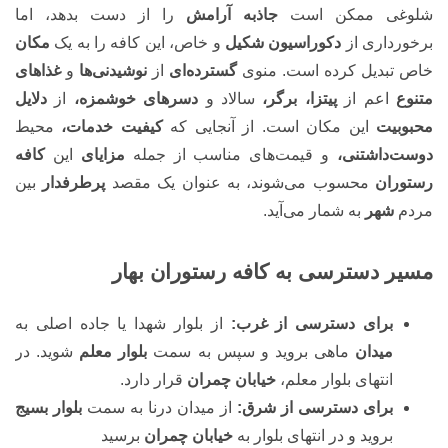
شلوغی ممکن است
جاذبه آرامش
را از دست بدهد، اما
برخورداری از
دکوراسیون شکیل
و خاص، این کافه را به یک
مکان
خاص تبدیل کرده است. منوی
گسترده‌ای
از
نوشیدنی‌ها
و
غذاهای
متنوع
اعم از
پیتزا، برگر،
سالاد و
دسرهای خوشمزه،
از
دلایل
محبوبیت
این مکان است. از آنجایی که
کیفیت خدمات،
محیط
دوست‌داشتنی،
و قیمت‌های مناسب از جمله
مزایای
این
کافه
رستوران
محسوب می‌شوند، به عنوان یک مقصد
پرطرفدار
بین
مردم
شهر
به شمار می‌آید.
مسیر دسترسی به کافه رستوران بهار
برای دسترسی از غرب:
از بلوار شهدا یا جاده اصلی به
میدان
ماهی بروید و سپس به سمت
بلوار معلم
شوید. در
انتهای بلوار معلم،
خیابان چمران
قرار دارد.
برای دسترسی از شرق:
از میدان درنا به سمت
بلوار بسیج
بروید و در انتهای بلوار به
خیابان چمران
برسید