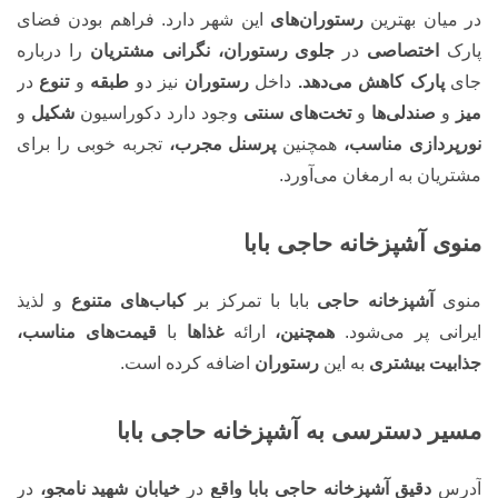
در میان بهترین
رستوران‌های
این شهر دارد. فراهم بودن فضای
پارک
اختصاصی
در
جلوی رستوران، نگرانی مشتریان
را درباره
جای
پارک کاهش می‌دهد.
داخل
رستوران
نیز دو
طبقه
و
تنوع
در
میز
و
صندلی‌ها
و
تخت‌های سنتی
وجود دارد دکوراسیون
شکیل
و
نورپردازی مناسب،
همچنین
پرسنل مجرب،
تجربه خوبی را برای
مشتریان به ارمغان می‌آورد.
منوی آشپزخانه حاجی بابا
منوی
آشپزخانه حاجی
بابا با تمرکز بر
کباب‌های متنوع
و لذیذ
ایرانی پر می‌شود.
همچنین،
ارائه
غذاها
با
قیمت‌های مناسب،
جذابیت بیشتری
به این
رستوران
اضافه کرده است.
مسیر دسترسی به آشپزخانه حاجی بابا
آدرس
دقیق آشپزخانه حاجی بابا واقع
در
خیابان شهید نامجو،
در