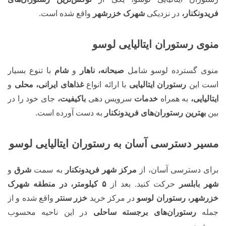
فریدونکنار،
در نزدیکی
شهرک خزرشهر
واقع شده است.
منوی رستوران ایتالیایی لوسو
منوی گسترده لوسو شامل
صبحانه، ناهار
و
شام
با تنوع بسیار
است این
رستوران ایتالیایی
با ارائه انواع
غذاهای ایرانی، محلی
و
ایتالیایی،
به همراه
خدمات
سرویس دهی
باکیفیت،
جای خود را در
بین
بهترین رستوران‌های فریدونکنار
به دست آورده است.
مسیر دسترسی آسان به رستوران ایتالیایی لوسو
برای دسترسی آسان، از
مرکز شهر فریدونکنار
به سمت
شرق
و
شهر بابلسر
حرکت کنید. بعد از
۵ کیلومتر، در منطقه شهرک
خزرشهر، رستوران لوسو
در مرکز خرید
خزر سنتر
واقع شده و از
جمله
رستوران‌های برجسته ساحلی
در این ناحیه محسوب