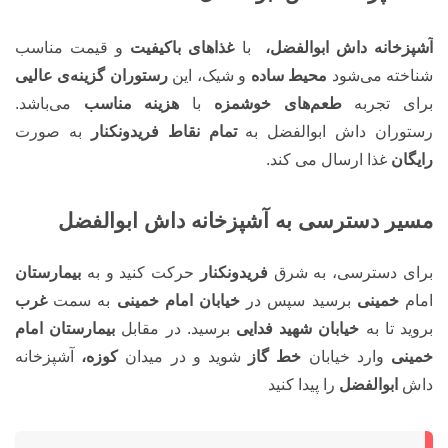
آشپزخانه داش ابوالفضل،
با
غذاهای باکیفیت
و قیمت مناسب
شناخته می‌شود
محیط ساده
و شیک، این
رستوران گزینه‌ی عالیی
برای تجربه
طعم‌های خوشمزه
با
هزینه مناسب
می‌باشد.
رستوران داش ابوالفضل به
تمام نقاط فریدونکنار
به صورت
رایگان
غذا ارسال می کند.
مسیر دسترسی به آشپزخانه داش ابوالفضل
برای دسترسی، به شرق
فریدونکنار
حرکت کنید و به
بیمارستان
امام
خمینی
برسید سپس در
خیابان امام خمینی
به سمت
غرب
بروید تا به
خیابان شهید فدایی
برسید. در مقابل
بیمارستان امام
خمینی
وارد خیابان
خط گاز
شوید و در میدان
کوزه،
آشپزخانه
داش
ابوالفضل
را پیدا کنید