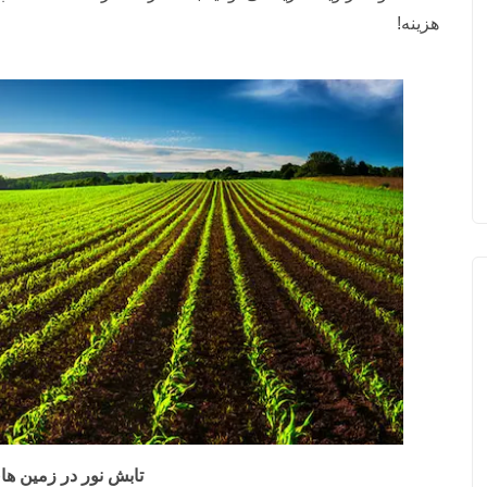
هزینه!
تابش نور در زمین ه