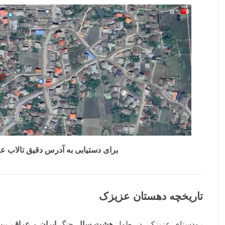
برای دستیابی به آدرس دقیق تالاب ع
تاریخچه دهستان عزیزک
رودستای عزیزک، در طول
هشت سال
جنگ
ایران
و
عراق،
بیش