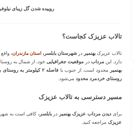
روییده شدن گل زیبای نیلوف
تالاب عزیزک کجاست؟
تالاب عزیزک
بهنمیر
در
شهرستان بابلسر،
استان مازندران
،
واقع 
دارد. این
مرداب
در
موقعیت جغرافیایی
خود، از شمال به روست
بهنمیر
محدود است. از جنوب با
فاصله
۲ کیلومتر به روستای بیشه سر
روستای خردمرد محدود
می‌شود.
مسیر دسترسی به تالاب عزیزک
برای
دیدن مرداب عزیزک بهنمیر
در
بابلسر،
کافی است به شهر
عزیزک
مراجعه کنید.