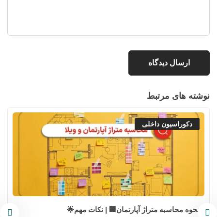
نوشته های مرتبط
دکوراسیون داخلی
نحوه محاسبه متراژ آپارتمان🏢 | نکات مهم🌟