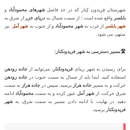
شهرستان فِرِیدون کِنار که در حد فاصل
شهرهای محمودآباد
و
بابلسر
واقع شده است ؛ از سمت شمال به
دریای خزر
از شرق به
ش
ه
ر بابلسر
از غرب به
شهر محمودآباد
و از جنوب به
شهر آمل
نیز
منتهی می شود.
🛣️مسیر دسترسی به شهر فریدونکنار:
برای رسیدن به شهر زیبای
فریدونکنار
، می‌توانید از
جاده رودهن
استفاده کنید. ابتدا باید از شمال به سمت جنوب در
جاده رودهن
حرکت و به مسیر
جاده هراز
برسید. سپس در
جاده هراز
به سمت
شرق حرکت، از
شهر آمل
عبور کرده و به سمت
محمودآباد
ادامه
دهید. در نهایت، با ادامه دادن مسیر به سمت شرق، به
شهر
فریدونکنار
برسید.