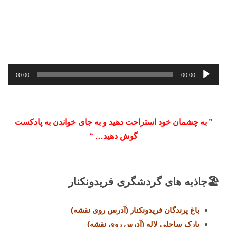
پخش‌کننده
00:00
00:00
صوت
” به چشمان خود استراحت دهید و به جای خواندن به پادکست
گوش دهید… “
🏖️جاذبه های گردشگری فریدونکنار
باغ پرندگان فریدونکنار
(آدرس روی نقشه)
پارک ساحلی لاله
(آدرس روی نقشه)