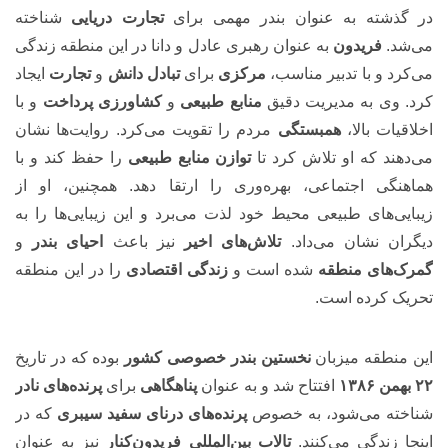
در گذشته به عنوان بندر مهمی برای
تجارت دریایی
شناخته
می‌شد.
فریدون
به عنوان رهبری عادل و دانا در این منطقه زندگی
می‌کرد و با تدبیر مناسب،
مرکزی
برای
تبادل دانش
و
تجارت
ایجاد
کرد. وی به مدیریت دقیق
منابع طبیعی
و
کشاورزی پرداخت
و با
اخلاقیات بالا،
همبستگی
مردم را تقویت می‌کرد. روایت‌ها نشان
می‌دهند که او تلاش کرد تا
توازن منابع طبیعی
را حفظ کند و با
هماهنگی اجتماعی، بهره‌وری را ارتقا دهد. همچنین، او از
زیبایی‌های طبیعی محیط خود لذت می‌برد و این زیبایی‌ها را به
دیگران نشان می‌داد.
تلاش‌های اخیر
نیز باعث
احیای بندر
و
گمرک‌های منطقه
شده است و
زندگی اقتصادی
را در این منطقه
تحریک کرده است.
این منطقه میزبان
نخستین بندر خصوصی کشور
بوده که در تاریخ
۲۲ بهمن ۱۳۸۶
افتتاح شد و به عنوان
پناهگاهی
برای
پرنده‌های نادر
شناخته می‌شود، به خصوص
پرنده‌های درنای سفید سیبری
که در
اینجا زندگی می‌کنند.
تالاب بین‌المللی فریدون‌کنار
نیز به عنوان