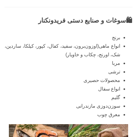
🛍️سوغات و صنایع دستی فریدونکنار
برنج
انواع ماهی(اوزون‌برون، سفید، کفال، کپور، کیلکا، ساردین،
شک، اورنج، چکاب و خاویار)
مربا
ترشی
محصولات حصیری
انواع سفال
گلیم‌
سوزن‌دوزی مازندرانی
معرق چوب