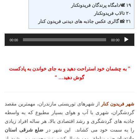
۱۹ 🕊️دامگاه پرندگان فریدونکنار
۲۰ تالاب فریدونکنار
۲۱ 📸 گالری عکس جاذبه های دیدنی فریدون کنار
پخش‌کننده
00:00
00:00
صوت
” به چشمان خود استراحت دهید و به جای خواندن به پادکست
گوش دهید… “
شهر فریدون کنار
از شهرهای توریستی مازندران، مهمترین مقصد
گردشگران، شهری با آب و هوای بسیار مطبوع که به واسطه
جاذبه های گردشگری و رشد اقتصادی بالا، هر ساله افراد زیادی
را به سمت خود می کشاند. این شهر در
ضلع شرقی استان
مازندران
جزو مناطق مهم شمال کشور نیز محسوب می شود. از