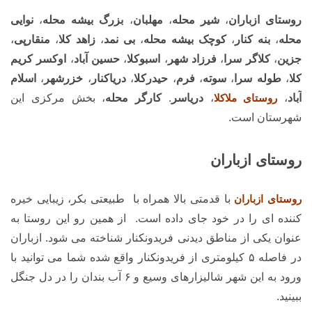
روستای ازباران
،
شیر محله
،
مهلبان
،
بزرگ بیشه محله
،
نوایی
محله
،
بنه کنار
،
کوچک بیشه محله
،
بی نمد
،
زاهد کلا
،
منقارپی
،
جزین
،
کلاگر سرا
،
فرزاد شهر
،
اسبوکلا
،
حسین آباد
،
اوکسر کریم
کلا
،
طوله سرا
،
سوته
،
فرم
،
حیدرکلا
،
دریاکنار
،
خزرشهر
،
اسلام
آباد
،
روستای ملاکلا
،
دریاسر
.
کارگر محله
، بخش مرکزی این
شهرستان است.
روستای ازباران
روستای ازباران
با قدمتی بالا همراه با طبیعتی بکر، زیبایی خیره
کننده ای را در خود جای داده است. از همین رو این روستا به
عنوان یکی از مناطق دیدنی فریدونکنار شناخته می شود. ازباران
در فاصله ۵ کیلومتری از فریدونکنار واقع شده شما می توانید با
ورود به این شهر شالیزارهای وسیع و ۶ آب بندان را در دل جنگل
ببینید.