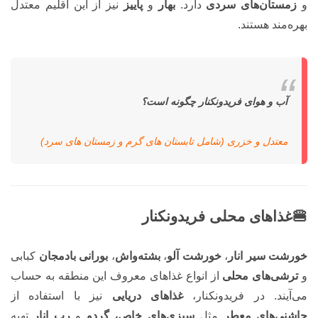
و
زمستان‌های سردی
دارد.
بهار
و
پاییز
نیز از این اقلیم معتدل
بهره‌مند هستند.
آب و هوای فریدونکنار چگونه است؟
معتدل و خزری (شامل تابستان های گرم و زمستان های سرد)
🍔غذاهای محلی فریدونکنار
خورشت سیر انار
،
خورشت آلو
،
بشته‌واش
،
بورانی بادمجان
کبابی
و
ترشی‌های محلی
از انواع غذاهای معروف این منطقه به حساب
می‌آیند. در فریدونکنار،
غذاهای دریایی
نیز با استفاده از
چاشنی‌های معطر
مثل
سبزی‌های خاص، گردو
و
رب انار
تهیه