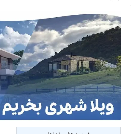
فهرست عناوین
پنهان