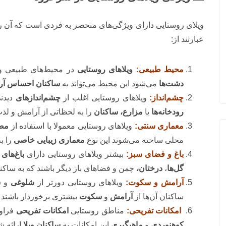
ویلای روستایی دارای ویژگی‌های منحصر به فردی است که آن را ا
عبارتند از:
محیط طبیعی:
ویلاهای روستایی
در محیط‌های طبیعی و زی
دشت‌ها
می‌شود این محیط می‌تواند به
ساکنان احساس آ
چشم‌انداز:
ویلاهای روستایی اغلب از
چشم‌اندازهای
دیدنی
رودخانه‌ها
یا
مزارع، ساکنان
را به لحظاتی از آرامش و لذت
معماری سنتی:
ویلاهای روستایی معمولا با استفاده از
مصا
محلی ساخته می‌شوند این نوع
معماری زیبایی خاصی
را به
باغ و فضای سبز:
بیشتر ویلاهای روستایی دارای
باغ‌های 
گل‌ها
،
درختان،
چمن و فضاهای باز دیگر باشند که به ساکن
آرامش و سکوت:
ویلاهای روستایی دورتر از
شلوغی
و
س
ساکنان آن‌ها از
آرامش
و
سکوت
بیشتری برخوردار باشند 
امکانات تفریحی:
مناطق روستایی
امکانات تفریحی
فراوا
کوهنوردی
و
ماهیگیری
این امکانات به
ساکنان ویلا
ارائه ش