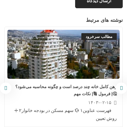
نوشته های مرتبط
مطالب سرخرود
رهن کامل خانه چند درصد است و چگونه محاسبه می‌شود؟
🤔| فرمول 🔢| نکات مهم
۱۴۰۳-۰۲-۱۵
فهرست عناوین۱ 💱 سهم مسکن در بودجه خانوار۲ ➗
روش تعیین