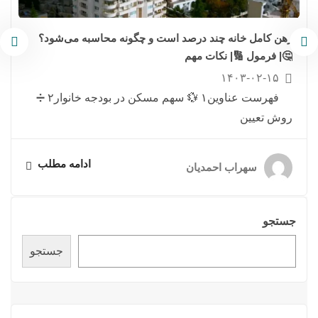
رهن کامل خانه چند درصد است و چگونه محاسبه می‌شود؟
🤔| فرمول 🔢| نکات مهم
۱۴۰۳-۰۲-۱۵
فهرست عناوین۱ 💱 سهم مسکن در بودجه خانوار۲ ➗
روش تعیین
ادامه مطلب
سهراب احمدیان
جستجو
جستجو