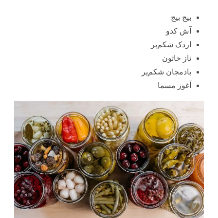
بیج بیج
آش کدو
اردک شکم‌پر
ناز خاتون
بادمجان شکم‌پر
آغوز مسما