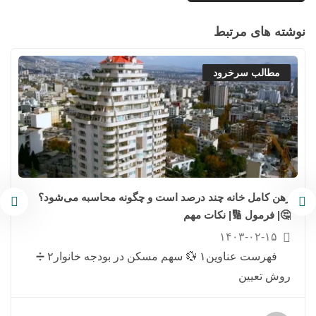
نوشته های مرتبط
مطالب سرخرود
رهن کامل خانه چند درصد است و چگونه محاسبه می‌شود؟
🤔| فرمول 🔢| نکات مهم
۱۴۰۳-۰۲-۱۵
فهرست عناوین۱ 💱 سهم مسکن در بودجه خانوار۲ ➗
روش تعیین