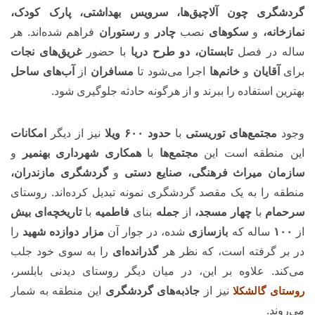
گردشگری چون آلاچیق‌ها، سرویس بهداشتی،
پارک کودک،
نمازخانه،
و
سکوهای
نصب
چادر
و
رستوران
فراهم شده‌اند. هر
ساله در فصل
تابستان، دو طرح دریا
با حضور
غریق‌های نجات
برای
آقایان
و
خانم‌ها
اجرا می‌شود تا
مسافران
از
آب‌های ساحل
بهترین استفاده را ببرند و از هرگونه حادثه جلوگیری شود.
وجود
مجتمع‌های توریستی
با
حدود ۶۰۰ ویلا
نیز از دیگر
امکانات
این منطقه است این
مجتمع‌ها
با
همکاری شهرداری بهنمیر
و
سازمان میراث فرهنگی، صنایع دستی
و
گردشگری مازندران،
منطقه را به یک مقصد گردشگری نمونه تبدیل کرده‌اند. روستای
سرحمام
با
چهار مسجد،
از
جمله
بنای
فاطمیه
با
تاریخچه‌ای بیش
از
۱۰۰
ساله که
بازسازی
شده، در جوار آن
مزار دوازده شهید
را
در بر گرفته است، که نظر هر
گذرانده‌ای
را به سوی خود جلب
می‌کند. علاوه بر این، در میان دیگر روستای دیدنی بابلسر،
روستای گالشکلا
نیز از
جاذبه‌های گردشگری
این منطقه به شمار
می‌روند.