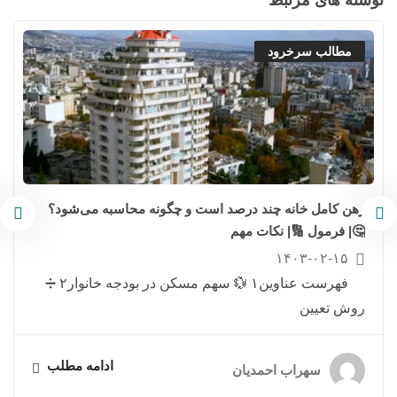
نوشته های مرتبط
مطالب سرخرود
رهن کامل خانه چند درصد است و چگونه محاسبه می‌شود؟
🤔| فرمول 🔢| نکات مهم
۱۴۰۳-۰۲-۱۵
فهرست عناوین۱ 💱 سهم مسکن در بودجه خانوار۲ ➗
روش تعیین
ادامه مطلب
سهراب احمدیان