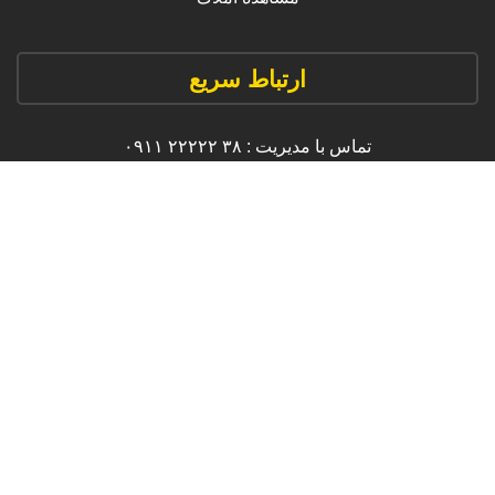
ارتباط سریع
تماس با مدیریت : ۳۸ ۲۲۲۲۲ ۰۹۱۱
آدرس : مازندران ، شهر زیبای سرخرود ، بلوار اصلی سرخرود ،
نبش کوچه وحدت
ایمیل : info [@] amlak-navan.com
اعتبارات ما