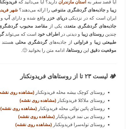
آیا قصد سفر به
استان مازندران
دارید؟ آیا می‌دانید که
فریدونکنا
زیبا
و
جاذبه‌های گردشگری متنوعی
را ارائه می‌دهند؟
شهر فریدون
ایران است که در نزدیکی
دریای خزر
واقع شده و دارای
آب
و
جاذبه‌های گردشگری متعدد،
یکی از
مقاصد محبوب گردشگری
چندین
روستای زیبا
و دیدنی در
اطراف خود
است که می‌تواند
گر
طبیعتی زیبا
و
فراوانی
از جاذبه‌های
گردشگری محلی
هستند 
موقعیت دقیق
این
روستاها،
ادامه متن را بخوانید 🙂.
🏕️
لیست ۲۳ تا از روستاهای فریدونکنار
روستای کوچک بیشه محله فریدونکنار
(مشاهده روی نقشه
روستای ملاکلا فریدونکنار
(مشاهده روی نقشه)
روستای پائین نوائی محله فریدونکنار
(مشاهده روی نقشه)
روستای بی نمد فریدونکنار
(مشاهده روی نقشه)
روستای توله‌سرا فریدونکنار
(مشاهده روی نقشه)