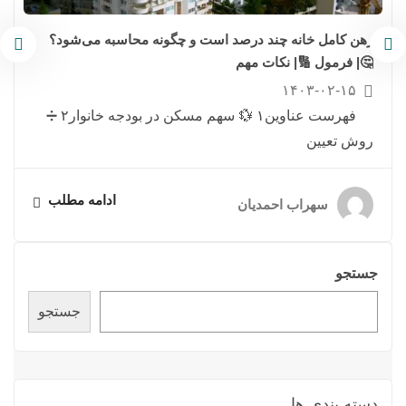
رهن کامل خانه چند درصد است و چگونه محاسبه می‌شود؟
🤔| فرمول 🔢| نکات مهم
۱۴۰۳-۰۲-۱۵
فهرست عناوین۱ 💱 سهم مسکن در بودجه خانوار۲ ➗
روش تعیین
ادامه مطلب
سهراب احمدیان
جستجو
جستجو
دسته بندی ها