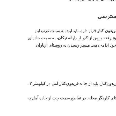
 دسترسی
یدون کنار
قرار دارد، باید ابتدا به سمت
غرب
این
ج
رفته و پس از گذر از
رایانه نیکان،
به سمت جاده‌ای
د ادامه دهید.
مسیر رسیدن
به
روستای ازباران
دون‌کنار
، باید از جاده
فریدون‌کنار-آمل
در
کیلومتر ۳
،
تای
کاردگر محله
، در تقاطع سمت چپ از جاده آمل به