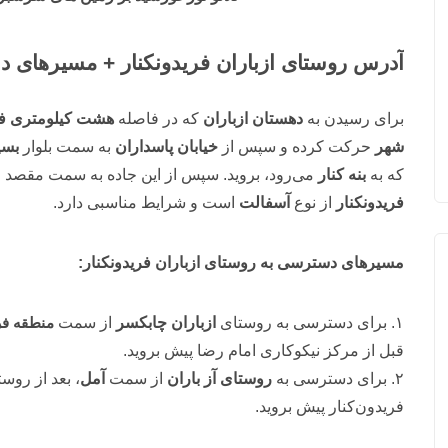
آدرس
روستای ازباران فریدونکنار + مسیرهای
برای رسیدن به
دهستان ازباران
که در فاصله
هشت کیلومتری فر
شهر
حرکت کرده و سپس از
خیابان پاسداران
به سمت بلوار
بسی
که به
بنه کنار
می‌رود، بروید. سپس از این جاده به سمت مقصد خو
فریدونکنار
از نوع
آسفالت
است و شرایط مناسبی دارد.
مسیرهای دسترسی به
روستای ازباران فریدونکنار:
۱. برای دسترسی به روستای
ازباران چابکسر
از سمت
منطقه فری
قبل از مرکز نیکوکاری امام رضا پیش بروید.
۲. برای دسترسی به
روستای آز باران
از سمت
آمل
، بعد از روس
فریدون‌کنار پیش بروید.