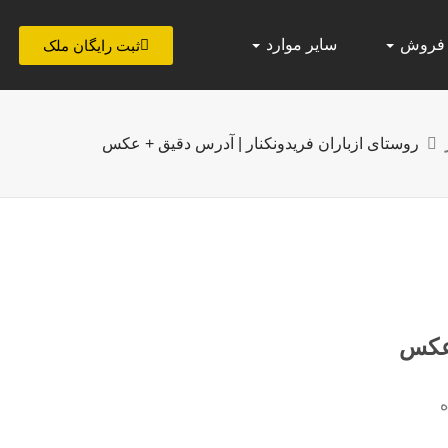
 فروش
سایر موارد
ثبت رایگان ملک
روستای ازباران فریدونکنار | آدرس دقیق + عکس
 عکس