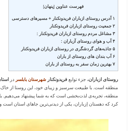
فهرست عناوین
پنهان
]
[
۱ آدرس روستای ازباران فریدونکنار + مسیرهای دسترسی
۲ جمعیت روستای ازباران فریدونکنار
۳ مشاغل مردم روستای ازباران فریدونکنار :
۴ آب و هوای روستای آزباران :
۵ جاذبه‌های گردشگری در روستای ازباران فریدونکنار
۶ آب بندان های روستای از باران
۷ بهترین زمان سفر به روستای از باران
روستای ازباران،
جزء توابع
فریدونکنار
شهرستان بابلسر
در
استان
منطقه است. با طبیعت سرسبز و زیبای خود، این روستا از خاک 
منطقه، تجربه‌ی لذت‌بخشی است که به شما پیشنهاد می‌دهیم. با
کرد که دهستان اِزباران، یکی از دیدنی‌ترین جاهای استان است و