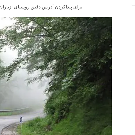
برای پیداکردن آدرس دقیق
روستای ازباران 