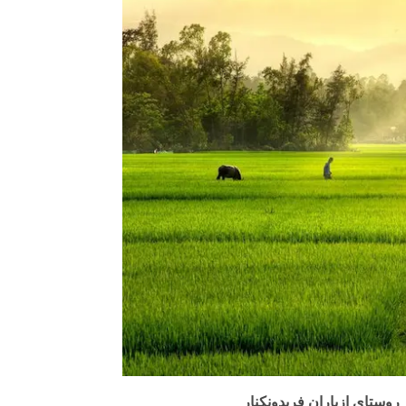
روستای ازباران فریدونکنار