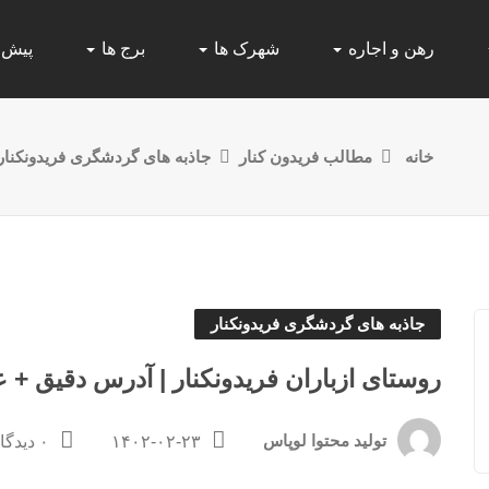
رهن و اجاره
شهرک ها
برج ها
پیش
خانه
مطالب فریدون کنار
جاذبه های گردشگری فریدونکنار
جاذبه های گردشگری فریدونکنار
روستای ازباران فریدونکنار | آدرس دقیق +
تولید محتوا لوپاس
۱۴۰۲-۰۲-۲۳
۰ دیدگاه