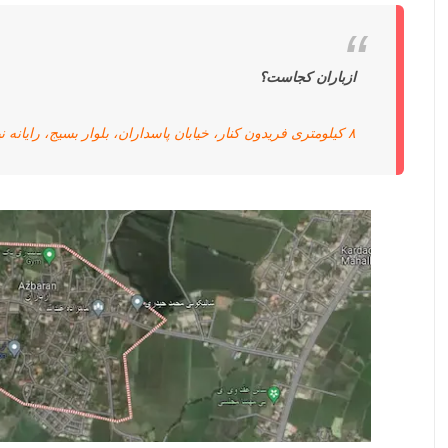
ازباران کجاست
؟
۸ کیلومتری فریدون کنار، خیابان پاسداران، بلوار بسیج، رایانه نیکان، روستای آز باران