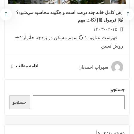
رهن کامل خانه چند درصد است و چگونه محاسبه می‌شود؟
🤔| فرمول 🔢| نکات مهم
۱۴۰۳-۰۲-۱۵
فهرست عناوین۱ 💱 سهم مسکن در بودجه خانوار۲ ➗
روش تعیین
ادامه مطلب
سهراب احمدیان
جستجو
جستجو
دسته بندی ها