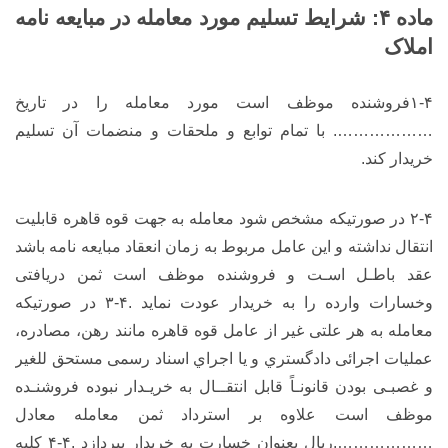
ماده ۴: شرایط تسلیم مورد معامله در مبایعه نامه
املاک
۱-۴فروشنده موظف است مورد معامله را در تاریخ
………………. با تمام توابع و ملحقات و منضمات آن تسلیم
خریدار کند.
۲-۴ در صورتیکه مشخص شود معامله به جهت قوه قاهره قابلیت
انتقال نداشته و این عامل مربوط به زمان انعقاد مبایعه نامه باشد
عقد باطـل اسـت و فروشنده موظف است ثمن دریافتی
وخسارات وارده را به خریدار عودت نماید .۴-۳ در صورتیکه
معامله به هر علتی غیر از عامل قوه قاهره مانند رهن، مصادره،
عملیات اجرائی دادگستري و یا اجراي اسناد رسمی مستحق للغیر
و غصبـی بودن قانونـاً قابل انتقــال به خریـدار نبوده فروشنـده
موظف است علاوه بر استرداد ثمن معامله معادل
……………….ریال بعنوان خسارت به خریدار بپردازد .۴-۴ کلیه