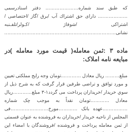
که طبق سند شماره………………… دفتر اسنادرسمی
………………. دارای حق اشتراك آب /برق /گاز /اختصاصی /
اشتراکی /شوفاژ /کـولر/تلفـنبه
نشانی………………………………………………………………
ماده ۳ :ثمن معامله( قیمت مورد معامله )در
مبایعه نامه املاک:
مبلغ……… ریال معادل ………….تومان وجه رایج مملکتی تعیین
و مورد توافق و تراضی طرفین قرار گرفت که به شرح ذیل از
سوي خریدار /خریداران پرداخت می گردد۱-۳ مبلغ…………ریال
معادل …………تومان نقداً به موجب چک شماره
…………….عهده بانک …………مورخ……………………فی
المجلس از ناحیه خریدار /خریداران به فروشنده به عنوان قسمتی
از ثمن معامله پرداخت و فروشنده /فروشندگان با امضاء این