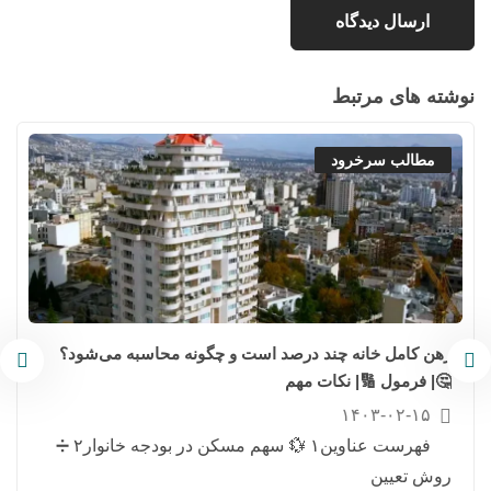
نوشته های مرتبط
مطالب سرخرود
رهن کامل خانه چند درصد است و چگونه محاسبه می‌شود؟
🤔| فرمول 🔢| نکات مهم
۱۴۰۳-۰۲-۱۵
فهرست عناوین۱ 💱 سهم مسکن در بودجه خانوار۲ ➗
روش تعیین