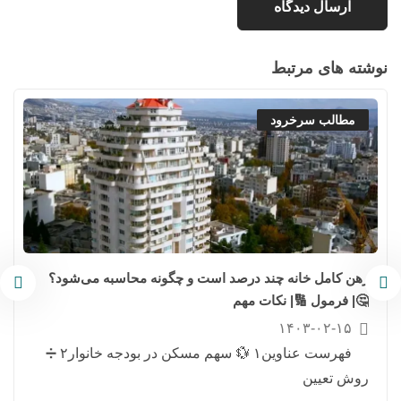
نوشته های مرتبط
مطالب سرخرود
رهن کامل خانه چند درصد است و چگونه محاسبه می‌شود؟
🤔| فرمول 🔢| نکات مهم
۱۴۰۳-۰۲-۱۵
فهرست عناوین۱ 💱 سهم مسکن در بودجه خانوار۲ ➗
روش تعیین