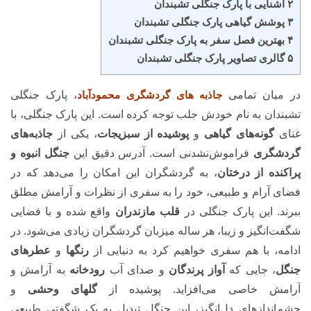
۲ آشنایی با پارک جنگلی تشبندان
۳ پوشش گیاهی پارک جنگلی تشبندان
۴ بهترین فصل سفر به پارک جنگلی تشبندان
۵ گالری تصاویر پارک جنگلی تشبندان
در میان تمامی
جاذبه های گردشگری محمودآباد
، پارک جنگلی
تشبندان به نام خودش جلب توجه کرده است. این پارک جنگلی، با
غنای
گونه‌های گیاهی
و
پوشیده از سبزیجات
، یکی از
جاذبه‌های
گردشگری
فراموش‌نشدنی است. آدرس دقیق این
جنگل انبوه و
پراکنده از درختان
، به گردشگران این امکان را می‌دهد که در
فضای آرام و طبیعی، خود را به سفری از نظرات و آرامش مطلق
ببرند. این پارک جنگلی در
قلب مازندران
واقع شده و با فضایی
شگفت‌انگیز و زیبا، هر ساله میزبان گردشگران زیادی می‌شود. در
ادامه، با هم سفری خواهیم کرد به دنیایی از
رنگها
و
عطرهای
جنگل
، جایی که
آواز پرندگان
و صدای آب
رودخانه
به آرامش و
آرامش خاصی می‌افزاید. پوشیده از
گلهای وحشی
و
چشم‌اندازهای دل‌انگیز، این جنگل تبدیل به یک شگفتی طبیعی