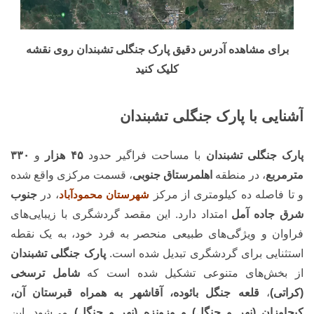
برای مشاهده آدرس دقیق پارک جنگلی تشبندان روی نقشه
کلیک کنید
آشنایی با پارک جنگلی تشبندان
پارک جنگلی تشبندان
با مساحت فراگیر حدود
۴۵ هزار
و
۳۳۰
مترمربع
، در منطقه
اهلمرستاق جنوبی
، قسمت مرکزی واقع شده
و تا فاصله ده کیلومتری از مرکز
شهرستان محمودآباد
، در
جنوب
شرق جاده آمل
امتداد دارد. این مقصد گردشگری با زیبایی‌های
فراوان و ویژگی‌های طبیعی منحصر به فرد خود، به یک نقطه
استثنایی برای گردشگری تبدیل شده است.
پارک جنگلی تشبندان
از بخش‌های متنوعی تشکیل شده است که
شامل ترسخی
(کراتی)
،
قلعه جنگل بائوده، آقاشهر به همراه قبرستان آن،
کیجاوزان (نهر و جنگل) و وزونزه (نهر و جنگل)
می‌شود. این