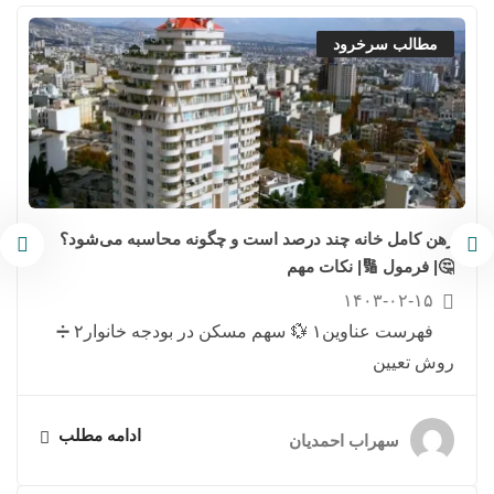
مطالب سرخرود
رهن کامل خانه چند درصد است و چگونه محاسبه می‌شود؟
🤔| فرمول 🔢| نکات مهم
۱۴۰۳-۰۲-۱۵
فهرست عناوین۱ 💱 سهم مسکن در بودجه خانوار۲ ➗
روش تعیین
ادامه مطلب
سهراب احمدیان