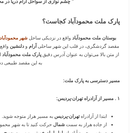
” چشم نوازی از سواحل آرام دریا در م
پارک ملت محمودآباد کجاست؟
بوستان ملت محمودآباد
واقع در نزدیکی ساحل
شهر محمودآباد
مقصد گردشگری، در قلب این شهر ساحلی
آرام
و
دلنشین
واقع 
از متن بالا می‌توان به عنوان آدرس دقیق
پارک ملت محمودآباد
ا
به این مقصد طبیعی دس
مسیر دسترسی به پارک ملت:
۱ . مسیر از آزادراه تهران-پردیس:
ابتدا از آزادراه
تهران-پردیس
به مسیر هراز متوجه شوید.
از جاده هراز به سمت
شمال
حرکت کنید تا به شهر محمود 
در شهر محمود آباد، از
بلوار امام خمینی
به سمت
بسیج
مح