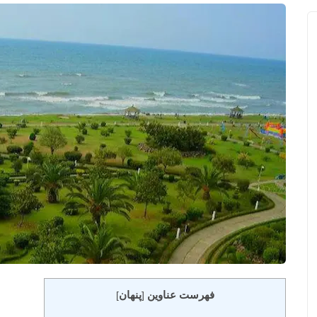
فهرست عناوین
پنهان
]
[