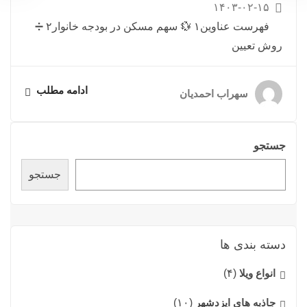
۱۴۰۳-۰۲-۱۵
فهرست عناوین۱ 💱 سهم مسکن در بودجه خانوار۲ ➗
روش تعیین
ادامه مطلب
سهراب احمدیان
جستجو
جستجو
دسته بندی ها
انواع ویلا
(۴)
جاذبه های ایزدشهر
(۱۰)