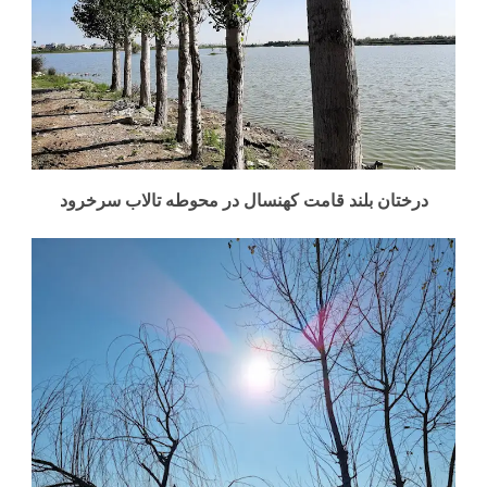
درختان بلند قامت کهنسال در محوطه تالاب سرخرود