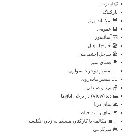
🌐 اینترنت
پارکینگ
🌟 امکانات برتر
🏢 عمومی
🛗 آسانسور
🏖️ خارج از هتل
🏖️ ساحل اختصاصی
🌳 فضای سبز
🚴‍♂️ مسیر دوچرخه‌سواری
🚶‍♂️ مسیر پیاده‌روی
🪑 میز و صندلی
🌅 دید (View) در برخی اتاق‌ها
🌊 نمای دریا
🌳 نمای رو به حیاط
👨‍💼 مکالمه با کارکنان مسلط به زبان انگلیسی
🎮 سرگرمی