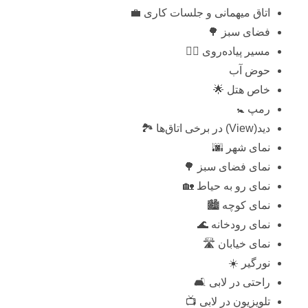
اتاق میهمانی و جلسات کاری 💼
فضای سبز 🌳
مسیر پیاده‌روی 🚶‍♂️
حوض آب
خاص هتل 🌟
رمپ 🚼
دید(View) در برخی اتاق‌ها 🏞️
نمای شهر 🌆
نمای فضای سبز 🌳
نمای رو به حیاط 🏡
نمای کوچه 🏙️
نمای رودخانه 🌊
نمای خیابان 🛣️
نورگیر ☀️
راحتی در لابی 🛋️
تلویزیون در لابی 📺