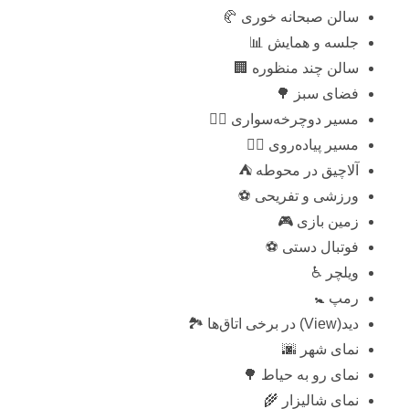
سالن صبحانه خوری 🥐
جلسه و همایش 📊
سالن چند منظوره 🏢
فضای سبز 🌳
مسیر دوچرخه‌سواری 🚴‍♂️
مسیر پیاده‌روی 🚶‍♂️
آلاچیق در محوطه ⛺
ورزشی و تفریحی ⚽
زمین بازی 🎮
فوتبال دستی ⚽
ویلچر ♿
رمپ 🚼
دید(View) در برخی اتاق‌ها 🏞️
نمای شهر 🌆
نمای رو به حیاط 🌳
نمای شالیزار 🌾