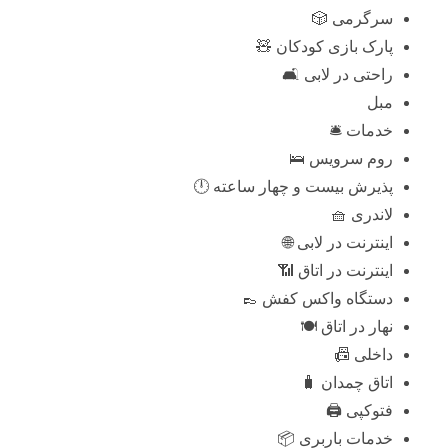
سرگرمی 🎲
پارک بازی کودکان 🧸
راحتی در لابی 🛋️
مبل
خدمات 🛎️
روم سرویس 🛌
پذیرش بیست و چهار ساعته 🕛
لاندری 🧺
اینترنت در لابی 🌐
اینترنت در اتاق 📶
دستگاه واکس کفش 👞
نهار در اتاق 🍽️
داخلی 📠
اتاق چمدان 🧳
فتوکپی 🖨️
خدمات باربری 📦