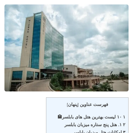
فهرست عناوین
پنهان
]
[
۱ ۱۰ لیست بهترین هتل های بابلسر🏩
۲ ۱. هتل پنج ستاره میزبان بابلسر
۳ امکانات هتل میزبان بابلسر