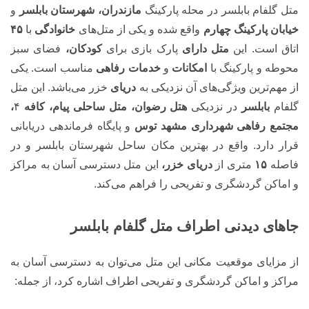
متل گلفام بابلسر در محله پارکینگ
مازندران، شهرستان بابلسر
و
خیابان پارکینگ چهارم
واقع شده و یکی از متل‌های
خانوادگی
با
۴۵
اتاق است. این
متل دارای
پارک بازی برای
کودکان،
فضای سبز
محوطه و پارکینگ با
امکانات
و
خدمات رفاهی
مناسب است. یکی
از مهم‌ترین ویژگی‌های آن نزدیکی به
دریای
خزر می‌باشد. این متل
گلفام
بابلسر
در نزدیکی
هتل رضوان، متل ساحلی پیام، کافه
۴
،
مجتمع رفاهی شهرداری مشهد توس
و پایگاه فرماندهی دریابانی
قرار دارد. واقع در بهترین مکان ساحل شهرستان بابلسر و در
فاصله
۱۵
متری از
دریای خزر،
این متل دسترسی آسان به مراکز
و اماکن گردشگری و تفریحی را فراهم می‌کند.
جاهای دیدنی اطراف متل گلفام بابلسر
از مزایای موقعیت مکانی این متل می‌توان به دسترسی آسان به
مراکز و اماکن گردشگری و تفریحی اطراف اشاره کرد، از جمله: