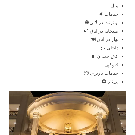
مبل
خدمات 🛎️
اینترنت در لابی 🌐
صبحانه در اتاق 🥐
نهار در اتاق 🍽️
داخلی 📠
اتاق چمدان 🧳
فتوکپی
خدمات باربری 📦
پرینتر 🖨️