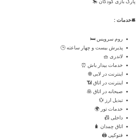
پارک بازی کودکان 🎠
🛎️خدمات :
روم سرویس 🛏️
پذیرش بیست و چهار ساعته 🕒
لاندری 🧺
خدمات بیدار باش ⏰
اینترنت در لابی 🌐
اینترنت در اتاق 📶
صبحانه در اتاق 🥞
تبدیل ارز 💱
خدمات تور 🌍
داخلی 📠
اتاق چمدان 🧳
فتوکپی 🖨️