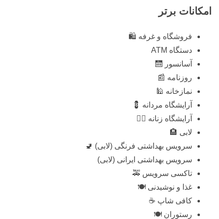
امکانات برتر
فروشگاه و غرفه 🛍️
دستگاه ATM
آسانسور 🛗
روزنامه 📰
نمازخانه 🕌
آرایشگاه مردانه 💈
آرایشگاه زنانه 💇‍♀️
لابی 🏨
سرویس بهداشتی فرنگی (لابی) 🚽
سرویس بهداشتی ایرانی (لابی)
تاکسی سرویس 🚕
غذا و نوشیدنی 🍽️
کافی شاپ ☕
رستوران 🍽️