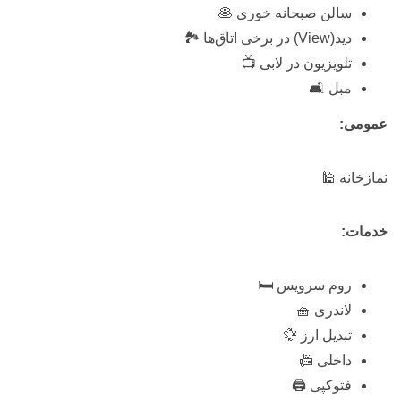
سالن صبحانه خوری 🥞
دید(View) در برخی اتاق‌ها 🏞️
تلویزیون در لابی 📺
مبل 🛋️
عمومی:
نمازخانه 🕌
خدمات:
روم سرویس 🛏️
لاندری 🧺
تبدیل ارز 💱
داخلی 📠
فتوکپی 🖨️