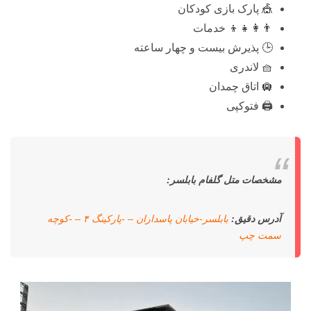
🎪 پارک بازی کودکان
👨‍👩‍👧‍👦 خدمات
🕒 پذیرش بیست و چهار ساعته
🧺 لاندری
🛄 اتاق چمدان
🖨️ فتوکپی
مشخصات متل گلفام بابلسر:
آدرس دقیق:
بابلسر-خیابان پاسداران – -پارکینگ ۴ – -کوچه
سمت چپ