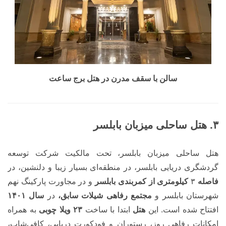
سالن با سقف مدرن در هتل برج ساعت
۳. هتل ساحلی میزبان بابلسر
هتل ساحلی میزبان بابلسر، تحت مالکیت شرکت توسعه
گردشگری دریایی بابلسر، در منطقه‌ای بسیار زیبا و دلنشین، در
فاصله
۳
کیلومتری از کمربندی بابلسر
و در مجاورت پارکینگ نهم
شهرستان بابلسر و
مجتمع رفاهی شیلات سابق،
در
سال ۱۴۰۱
افتتاح شده است. این
هتل
ابتدا با ساخت
۲۳ ویلا چوبی
به همراه
امکانات رفاهی روز، رستوران و فودکورت دریایی، کافی‌شاپ،