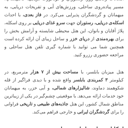
مسیر پیاده‌روی ساحلی، ورزش‌های آبی و تفریحات دریایی، به
میهمانان و گردشگران پذیرایی می‌کرد. در
فاز بعدی،
با احداث
اسکله‌ی دریایی، رستوران
جهت
سرو غذای دریایی
بر روی اسکله،
پلاژ آقایان و بانوان، این هتل محیطی شایسته و آرامش بخش را
برای
بهره‌مندی
از
دریای خزر
و ساحل زیبای آن ارائه کرده است
همچنین شما می توانید با شماره گیری تلفن هتل ساحلی و
مراجعه حضوری رزرو کنید.
هتل میزبان بابلسر، با
مساحت بیش از ۷ هزار
مترمربع، در
کیلومتر
۳
کمربندی بابلسر
واقع شده و با دیدی فراگیر از قله
شکوهمند دماوند،
شالیزارهای شمالی،
و آبی خزر، به میهمانان
خود خدمات ارائه می‌دهد. با موقعیتی چشم‌گیر در یکی از زیباترین
مناطق شمال کشور، این هتل
جاذبه‌های طبیعی
و
تاریخی
فراوانی
را برای
گردشگران ایرانی
و خارجی فراهم می‌کند.