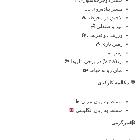
مسیر دوچرخه‌سواری 🚴‍♂️
مسیر پیاده‌روی 🚶‍♀️
آلاچیق در محوطه ⛺
میز و صندلی 🪑
ورزشی و تفریحی ⚽
زمین بازی 🎾
رمپ 🚼
دید(View) در برخی اتاق‌ها 🏞️
نمای رو به حیاط 🏡
💬 مکالمه کارکنان:
مسلط به زبان عربی 🕌
مسلط به زبان انگلیسی
🎲سرگرمی: