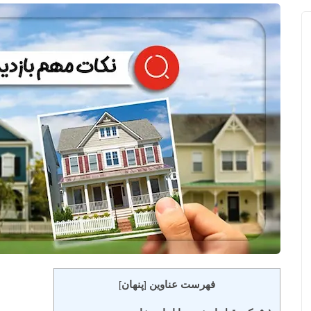
فهرست عناوین
پنهان
]
[