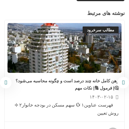
نوشته های مرتبط
مطالب سرخرود
رهن کامل خانه چند درصد است و چگونه محاسبه می‌شود؟
🤔| فرمول 🔢| نکات مهم
۱۴۰۳-۰۲-۱۵
فهرست عناوین۱ 💱 سهم مسکن در بودجه خانوار۲ ➗
روش تعیین