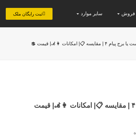
 فروش
سایر موارد
ثبت رایگان ملک
در سرخرود برج پیام ۳ بهتر است یا برج پیام ۴ | مقایسه 📋| امکانات 👩‍🦼| قیمت