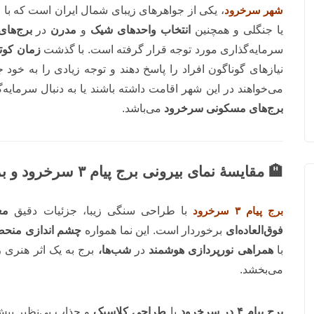
شهر سرخرود
، یکی از جواهرهای زیبای شمال ایران است که با 
یا جنگلی و همچنین
انتخاب واحدهای شیک
و
مدرن
در
برج‌ها
سرمایه‌گذاری مورد توجه قرار گرفته است. با گذشت
زمان کوتا
نیازهای گوناگون افراد را پاسخ دهند و توجه زیادی را به خود 
می‌خواهند در این شهر اقامت داشته باشند یا به دنبال سرمایه‌
برج‌های مسکونی سرخرود
می‌باشد.
🏨 مقایسۀ نمای بیرونی برج پیام ۳ سرخرود و برج پیام ۴
برج پیام ۳ سرخرود
با طراحی سنگی زیبا، جزئیات دقیق
مع
فوق‌العاده‌ای
برخوردار است. این نما همواره
چشم اندازی منحصر
با
همراهی نورپردازی هوشمند
در
شب‌ها،
برج به یک اثر هنری 
می‌بخشد.
برج پیام ۴ در سرخرود
با
طراحی کلاسیک
و جذاب بی‌نظیر پیش 