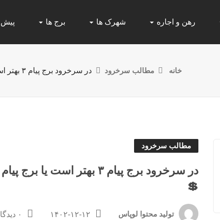
رهن و اجاره
شهرک ها
برج ها
پیش
خانه
مطالب سرخرود
در سرخرود برج پیام ۳ بهتر است یا برج پیام ۴ | مقایسه 📋| امکانات 👩‍🦼| قیمت 💲
مطالب سرخرود
💲
تولید محتوا لوپاس
۱۴۰۲-۱۲-۱۲
۰ دیدگاه