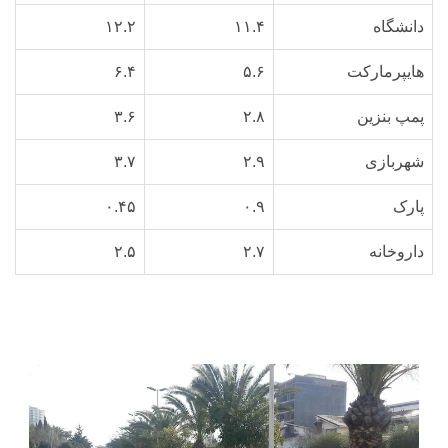
دانشگاه
۱۱.۴
۱۲.۲
هایپرمارکت
۵.۶
۶.۴
پمپ بنزین
۲.۸
۳.۶
شهربازی
۲.۹
۳.۷
پارک
۰.۹
۰.۴۵
داروخانه
۲.۷
۲.۵