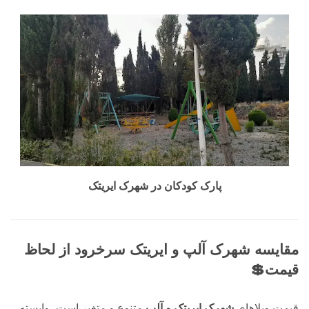
پارک کودکان در شهرک ایریتک
مقایسه شهرک آلپ و ایریتک سرخرود از لحاظ
قیمت💲
قیمت ویلاهای
شهرک ایریتک و آلپ
متنوع و متغیر است، وابسته