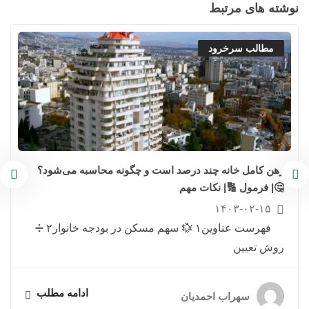
نوشته های مرتبط
مطالب سرخرود
رهن کامل خانه چند درصد است و چگونه محاسبه می‌شود؟
🤔| فرمول 🔢| نکات مهم
۱۴۰۳-۰۲-۱۵
فهرست عناوین۱ 💱 سهم مسکن در بودجه خانوار۲ ➗
روش تعیین
ادامه مطلب
سهراب احمدیان