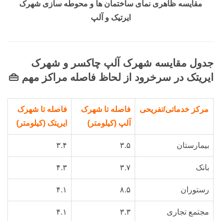
مقایسه ظاهری نمای ساختمان ها و محوطه سازی شهرک
ایرتیک و آلپ
جدول مقایسه شهرک آلپ چاکسر و شهرک
ایریتک در سرخرود از لحاظ فاصله مراکز مهم 👜
مرکز خدماتی/تفریحی
فاصله تا شهرک
فاصله تا شهرک
آلپ (کیلومتر)
ایریتک (کیلومتر)
بیمارستان
۳.۵
۳.۴
بانک
۳.۷
۴.۳
رستوران
۸.۵
۴.۱
مجتمع تجاری
۳.۳
۴.۱