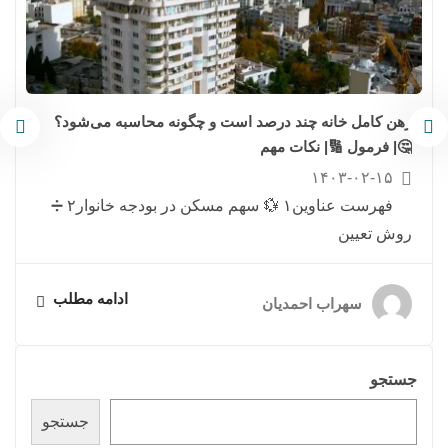
رهن کامل خانه چند درصد است و چگونه محاسبه می‌شود؟
🤔| فرمول 🔢| نکات مهم
۱۴۰۳-۰۲-۱۵
فهرست عناوین۱ 💱 سهم مسکن در بودجه خانوار۲ ➗
روش تعیین
ادامه مطلب
سهراب احمدیان
جستجو
جستجو