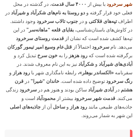
شهر سرخرود
با بیش از
۴۰۰۰ سال قدمت
، در گذشته در محل
فعلی خود قرار گرفته و
دو روستا به نام‌های شکرآباد و شیرآباد
در
اطراف
تپه‌های قلاکتی
و در
جنوب تالاب سرخرود
وجود داشتند.
در کاوش‌های باستان‌شناسی،
بقایای قلعه “ماهانه‌سر”
در این
تپه‌ها کشف شده است که نشان از
قدمت روستای سرخرود
می‌دهد. نام
سرخرود
احتمالاً از
قتل‌عام وسیع امیر تیمور گورکان
برگرفته شده است که
رود هزهز
را به
خون سرخ
تبدیل کرد و
آبادی‌های شیرآباد
و
شکرآباد
نیز به این نام معروف شدند. در
سفرنامه
«الکساندر بوهلر»،
رابطه نامگذاری شهر با
رود
هراز
و
رنگ سرخرود
توضیح داده شده است.
خاندان “شیرا”
در
قرن
هشتم
در
آبادی شیرآباد
ساکن بودند و هنوز هم در
سرخرود
زندگی
می‌کنند.
قدمت شهر سرخرود
بیشتر از
محمودآباد
است و
جاذبه‌های طبیعی مانند
رود هراز
و
ساحل
آن از
جاذبه‌های اصلی
این شهر به شمار می‌روند.