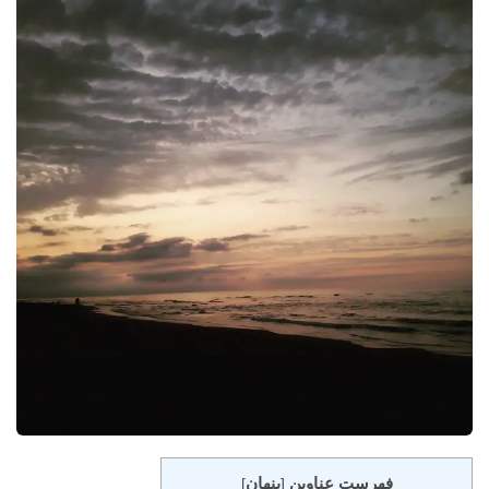
فهرست عناوین
پنهان
]
[